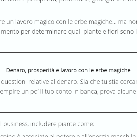
are un lavoro magico con le erbe magiche… ma non s
ento per determinare quali piante e fiori sono le 
Denaro, prosperità e lavoro con le erbe magiche
estioni relative al denaro. Sia che tu stia cercan
pire un po’ il tuo conto in banca, prova alcune d
al business, includere piante come:
spino è associato al potere e all’energia maschile