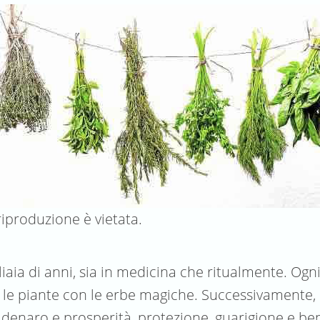
produzione è vietata.
iaia di anni, sia in medicina che ritualmente. Ogni
e le piante con le erbe magiche. Successivamente
i di denaro e prosperità, protezione, guarigione e b