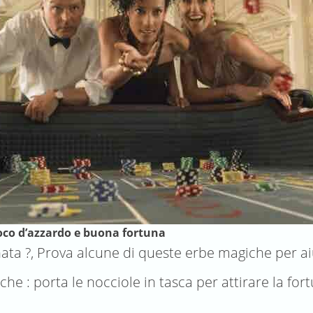
oco d’azzardo e buona fortuna
nata ?, Prova alcune di queste erbe magiche per ai
iche : porta le nocciole in tasca per attirare la 