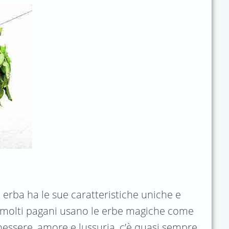
 erba ha le sue caratteristiche uniche e
, molti pagani usano le erbe magiche come
enessere, amore e lussuria, c’è quasi sempre