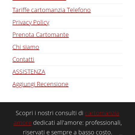
Tariffe cartomanzia Telefono
Privacy Policy
Prenota Cartomante
Chi siamo
Contatti
ASSISTENZA
Aggiungi Recensione
Scopri i nostri consulti di
cartomanzia
amore
dedicati all'amore: professionali,
riservati e sempre a basso costo.